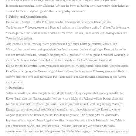
und insbesondere für Schäden, die aus der Nutzung oder Nichtnutzung solcherart dargebotener
Informationen entstehen, haftet allein der Anbieter der Seite, auf welche verwiesen wurde, nicht derjenige,
der über Links auf die jeweilige Veröffentlichung lediglich verweist.
3. Urheber- und Kennzeichenrecht
Der Autor ist bestrebt, in allen Publikationen die Urheberrechte der verwendeten Grafiken,
Tondokumente, Videosequenzen und Texte zu beachten, von ihm selbst erstellte Grafiken, Tondokumente,
Videosequenzen und Texte zu nutzen oder auf lizenzfreie Grafiken, Tondokumente, Videosequenzen und
Texte zurückzugreifen.
Alle innerhalb des Internetangebotes genannten und ggf. durch Dritte geschützten Marken- und
Warenzeichen unterliegen uneingeschränkt den Bestimmungen des jeweils gültigen Kennzeichenrechts
und den Besitzrechten der jeweiligen eingetragenen Eigentümer. Allein aufgrund der bloßen Nennung ist
nicht der Schluss zu ziehen, dass Markenzeichen nicht durch Rechte Dritter geschützt sind!
Das Copyright für veröffentlichte, vom Autor selbst erstellte Objekte bleibt allein beim Autor der Seiten.
Eine Vervielfältigung oder Verwendung solcher Grafiken, Tondokumente, Videosequenzen und Texte in
anderen elektronischen oder gedruckten Publikationen ist ohne ausdrückliche Zustimmung des Autors
nicht gestattet.
4. Datenschutz
Sofern innerhalb des Internetangebotes die Möglichkeit zur Eingabe persönlicher oder geschäftlicher
Daten (Emailadressen, Namen, Anschriften) besteht, so erfolgt die Preisgabe dieser Daten seitens des
Nutzers auf ausdrücklich freiwilliger Basis. Die Inanspruchnahme und Bezahlung aller angebotenen
Dienste ist - soweit technisch möglich und zumutbar - auch ohne Angabe solcher Daten bzw. unter
Angabe anonymisierter Daten oder eines Pseudonyms gestattet. Die Nutzung der im Rahmen des
Impressums oder vergleichbarer Angaben veröffentlichten Kontaktdaten wie Postanschriften, Telefon-
und Faxnummern sowie Emailadressen durch Dritte zur Übersendung von nicht ausdrücklich
angeforderten Informationen ist nicht gestattet. Rechtliche Schritte gegen die Versender von sogenannten