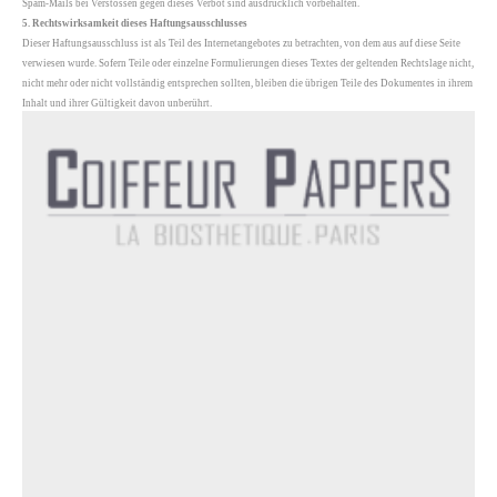
Spam-Mails bei Verstössen gegen dieses Verbot sind ausdrücklich vorbehalten.
5. Rechtswirksamkeit dieses Haftungsausschlusses
Dieser Haftungsausschluss ist als Teil des Internetangebotes zu betrachten, von dem aus auf diese Seite
verwiesen wurde. Sofern Teile oder einzelne Formulierungen dieses Textes der geltenden Rechtslage nicht,
nicht mehr oder nicht vollständig entsprechen sollten, bleiben die übrigen Teile des Dokumentes in ihrem
Inhalt und ihrer Gültigkeit davon unberührt.