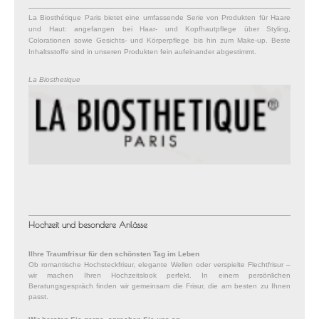
La Biosthétique Paris bietet eine umfassende Serie von Produkten für Haare
und Haut: angefangen bei Haar- und Kopfhautpflege über Styling,
Colorationen sowie Gesichts- und Körperpflege bis hin zum Make-up. Beste
Inhaltsstoffe sind in unseren Produkten fein aufeinander abgestimmt.
La Biosthetique
Hochzeit und besondere Anlässe
IIhre Traumfrisur für den schönsten Tag im Leben
Ob romantische Hochsteckfrisur, elegante Wellen oder verspielte Flechtfrisur –
wir machen Ihren Hochzeitslook perfekt. In einem persönlichen
Beratungsgespräch finden wir gemeinsam die Frisur, die am besten zu Ihnen
passt.